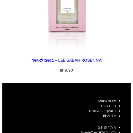
LEE SABAH ROSENNA – בושם לאישה
₪
19.90
אודות ביוטיקייר
חזון החברה
ביוטיקייר בתקשורת
BEAUTV
איתור סניפים
תקנון מועדון BeautyCard