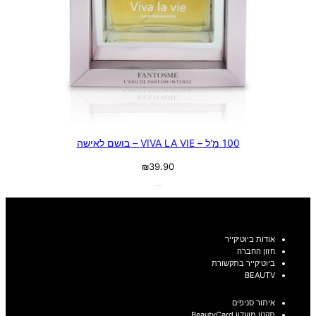
100 מ'ל – VIVA LA VIE – בושם לאישה
₪
39.90
אודות ביוטיקייר
חזון החברה
ביוטיקייר בתקשורת
BEAUTV
איתור סניפים
תקנון מועדון BeautyCard