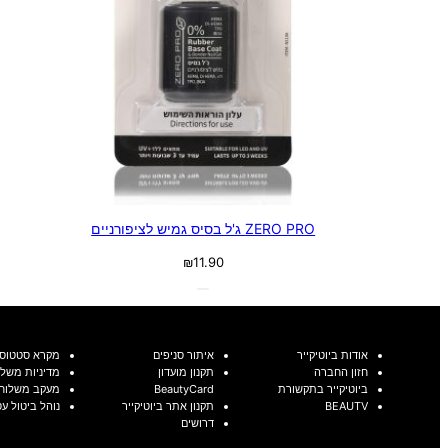
ZERO PRO ג'ל בסיס גמיש לציפורניים
₪
11.90
אודות ביוטיקייר
איתור סניפים
מקרא סטטוסי
חזון החברה
תקנון מועדון
מדיניות משלו
ביוטיקייר בתקשורת
BeautyCard
מעקב משלוח
BEAUTV
תקנון אתר ביוטיקייר
נוהל ביטול ע
דרושים