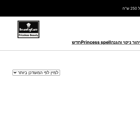
ח
הור ניקוי והגנה
Princess spell
חדש