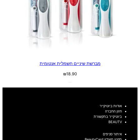
מברשת שיניים חשמלית אנטומית
₪
18.90
אודות ביוטיקייר
חזון החברה
ביוטיקייר בתקשורת
BEAUTV
איתור סניפים
תקנון מועדון BeautyCard