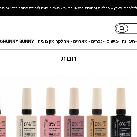
כל רחבי הארץ – החלפות והחזרות בסניפי הרשת – משלוח חינם לנקודת חלוקה ברכישה מעל 250 ש"
חיפוש
היגיינה
בישום
גברים
מארזים
מחלקה מקצועית
HUNNY BUNNY
טי
חנות