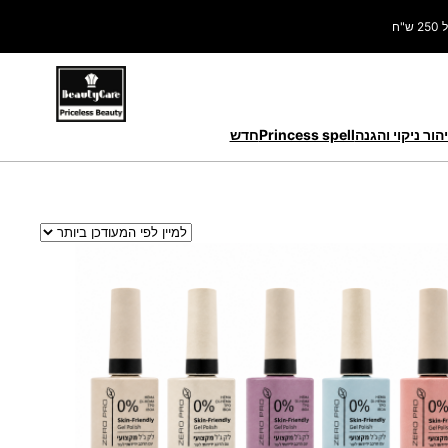
ח
הור ניקוי והגנה
Princess spell
חדש