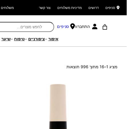
סניפים
דרושים
מדיניות משלוחים
צור קשר
משלוחים ל
התחברות
סניפים
איפור
ציפורניים
טיפוח
שיער
עמוד הבית
/ חנות
ממוין
מציג 1–16 מתוך 996 תוצאות
לפי
הפריט
העדכני
ביותר