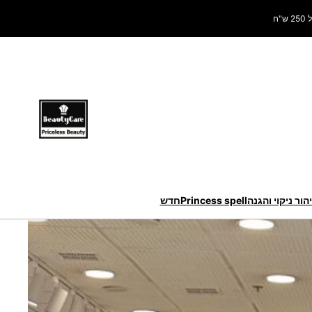
ח
הור ניקוי והגנה
Princess spell
חדש