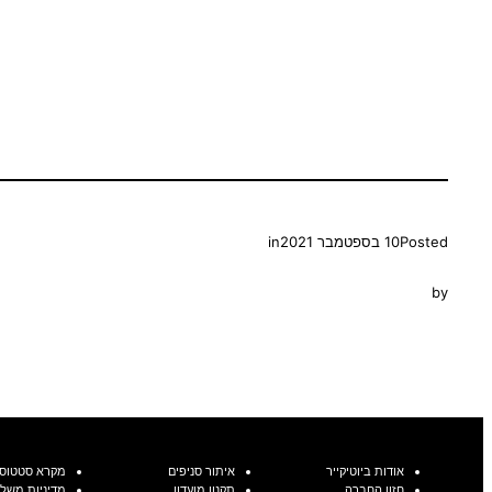
Posted
10 בספטמבר 2021
in
by
אודות ביוטיקייר
איתור סניפים
מקרא סטטוסי
חזון החברה
תקנון מועדון
מדיניות משלו