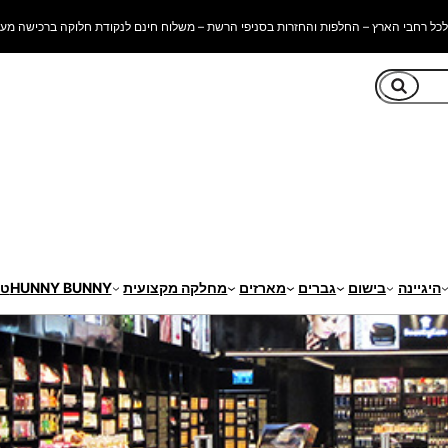
כל רחבי הארץ – החלפות והחזרות בסניפי הרשת – משלוח חינם לנקודת חלוקה ברכישה מעל 250 ש"
חיפוש
היגיינה
בישום
גברים
מארזים
מחלקה מקצועית
HUNNY BUNNY
טי