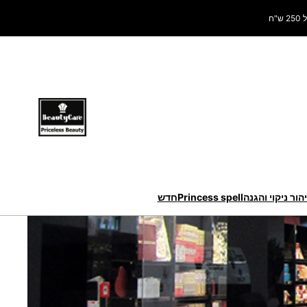
ח
הור ניקוי והגנה
Princess spell
חדש