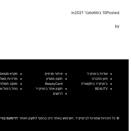
Posted
10 בספטמבר 2021
in
by
אודות ביוטיקייר
איתור סניפים
מקרא סטטוסי
חזון החברה
תקנון מועדון
מדיניות משלו
ביוטיקייר בתקשורת
BeautyCard
מעקב משלוח
BEAUTV
תקנון אתר ביוטיקייר
נוהל ביטול ע
דרושים
© כל הזכויות שמורות לביוטיקייר. השימוש באתר הינו בכפוף לתקנון האתר
דרימקס בניית