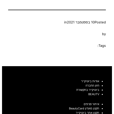
Posted
10 בספטמבר 2021
in
by
Tags:
אודות ביוטיקייר
חזון החברה
ביוטיקייר בתקשורת
BEAUTV
איתור סניפים
תקנון מועדון BeautyCard
תקנון אתר ביוטיקייר