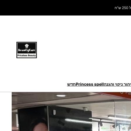
ח
הור ניקוי והגנה
Princess spell
חדש