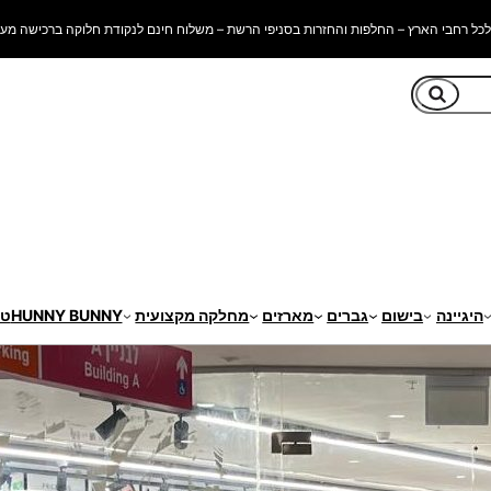
כל רחבי הארץ – החלפות והחזרות בסניפי הרשת – משלוח חינם לנקודת חלוקה ברכישה מעל 250 ש"
חיפוש
היגיינה
בישום
גברים
מארזים
מחלקה מקצועית
HUNNY BUNNY
טי