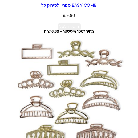
EASY COMB ספריי לסירוק קל
₪
9.90
הוספה לסל
מחיר ל100 מיליליטר – 6.60 ש"ח