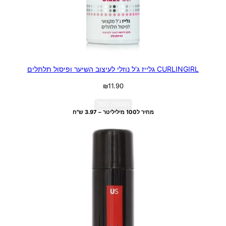
CURLINGIRL גלייז ג'ל נוזלי לעיצוב השיער ופיסול תלתלים
₪
11.90
הוספה לסל
מחיר ל100 מיליליטר – 3.97 ש"ח