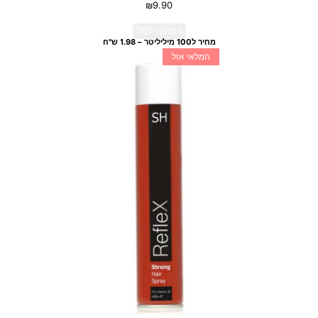
₪
9.90
הוספה לסל
מחיר ל100 מיליליטר – 1.98 ש"ח
המלאי אזל