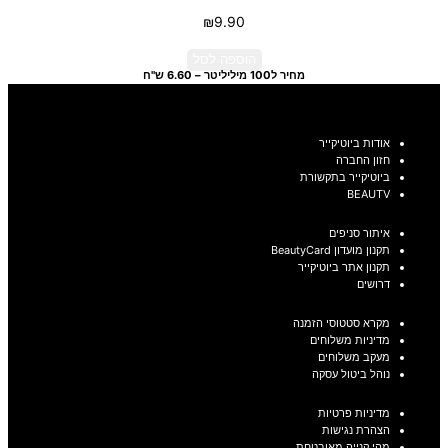
₪
9.90
הוספה לסל
מחיר ל100 מיליליטר – 6.60 ש"ח
אודות ביוטיקייר
חזון החברה
ביוטיקייר בתקשורת
BEAUTV
איתור סניפים
תקנון מועדון BeautyCard
תקנון אתר ביוטיקייר
דרושים
מקרא סטטוסי הזמנה
מדיניות משלוחים
מעקב משלוחים
נוהל ביטול עסקה
מדיניות פרטיות
הצהרת נגישות
מהי קנייה מאובטחת