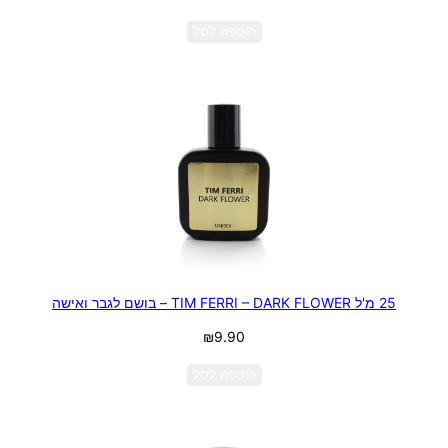
הוספה לסל
25 מ'ל TIM FERRI – DARK FLOWER – בושם לגבר ואישה
₪
9.90
הוספה לסל