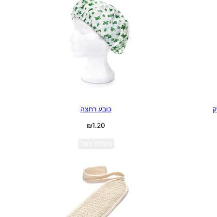
ק
כובע רחצה
₪
1.20
הוספה לסל