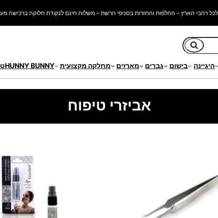
כל רחבי הארץ – החלפות והחזרות בסניפי הרשת – משלוח חינם לנקודת חלוקה ברכישה מעל 250 ש"
חיפוש
היגיינה
בישום
גברים
מארזים
מחלקה מקצועית
HUNNY BUNNY
טי
אביזרי טיפוח