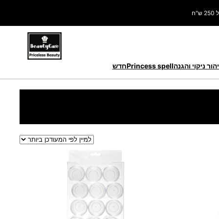
ח
הור ניקוי והגנה
Princess spell
חדש