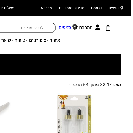
סניפים
דרושים
מדיניות משלוחים
צור קשר
משלוחים ל
התחברות
סניפים
איפור
ציפורניים
טיפוח
שיער
עמוד הבית
/
מוצרים
/
קוסמטיקה וטיפוח
/
אביזרי טיפוח
/ עמוד 2
ממוין
מציג 17–32 מתוך 54 תוצאות
לפי
הפריט
העדכני
ביותר