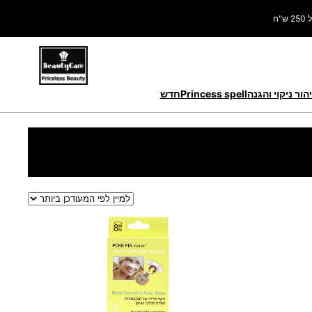
ח
הור ניקוי והגנה
Princess spell
חדש