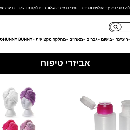
כל רחבי הארץ – החלפות והחזרות בסניפי הרשת – משלוח חינם לנקודת חלוקה ברכישה מעל 250 ש"
חיפוש
היגיינה
בישום
גברים
מארזים
מחלקה מקצועית
HUNNY BUNNY
טי
אביזרי טיפוח