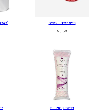
ספוג לעיסוי ורחצה
(בקבו
₪
6.50
פדיות קוסמטיות
כד